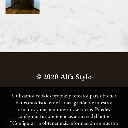
© 2020 Alfa Stylo
E- Mail:
contacto@alfastylo.com
|
Teléfono:
941 180
Utilizamos cookies propias y terceros para obtener
481
| Avenida de Zaragoza 99,
(Junto a
datos estadísticos de la navegación de nuestros
Mercadona)
26540 Alfaro,
La Rioja
usuarios y mejorar nuestros servicios. Puedes
configurar tus preferencias a través del botón
Aviso legal
“Configurar” o obtener más información en nuestra
Política de cookies