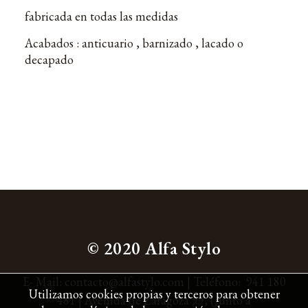
fabricada en todas las medidas
Acabados : anticuario , barnizado , lacado o
decapado
© 2020 Alfa Stylo
E- Mail:
contacto@alfastylo.com
|
Teléfono:
941 180
Utilizamos cookies propias y terceros para obtener
481
| Avenida de Zaragoza 99,
(Junto a