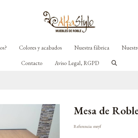
os?
Colores y acabados
Nuestra fábrica
Nuestro
Contacto
Aviso Legal, RGPD
Mesa de Roble
Referencia:
mryf