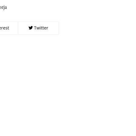
orja
erest
Twitter