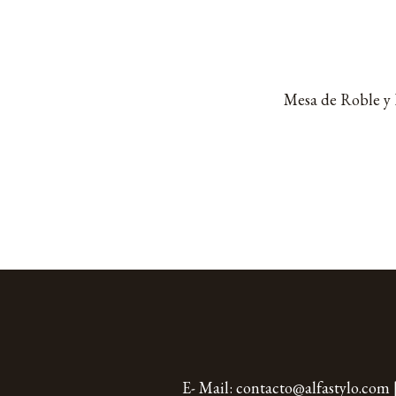
Mesa de Roble y F
E- Mail:
contacto@alfastylo.com