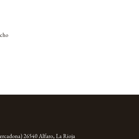
ncho
Mercadona)
26540 Alfaro,
La Rioja