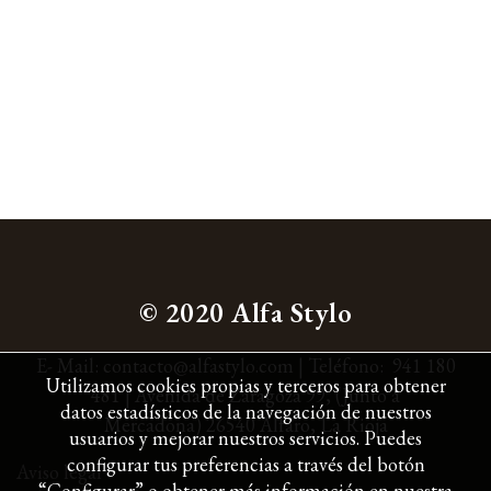
© 2020 Alfa Stylo
E- Mail:
contacto@alfastylo.com
|
Teléfono:
941 180
Utilizamos cookies propias y terceros para obtener
481
| Avenida de Zaragoza 99,
(Junto a
datos estadísticos de la navegación de nuestros
Mercadona)
26540 Alfaro,
La Rioja
usuarios y mejorar nuestros servicios. Puedes
configurar tus preferencias a través del botón
Aviso legal
“Configurar” o obtener más información en nuestra